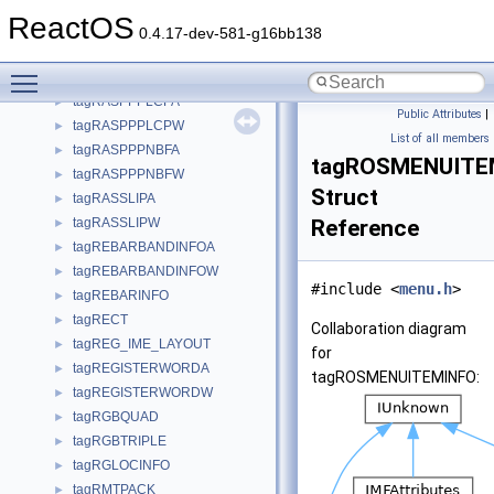
tagRASPBDLGA
►
ReactOS
tagRASPBDLGW
►
0.4.17-dev-581-g16bb138
tagRASPPPIPA
►
Toggle main menu visibility
tagRASPPPIPW
►
tagRASPPPLCPA
►
Public Attributes
|
tagRASPPPLCPW
►
List of all members
tagRASPPPNBFA
►
tagROSMENUITE
tagRASPPPNBFW
►
Struct
tagRASSLIPA
►
tagRASSLIPW
Reference
►
tagREBARBANDINFOA
►
tagREBARBANDINFOW
►
#include <
menu.h
>
tagREBARINFO
►
tagRECT
►
Collaboration diagram
tagREG_IME_LAYOUT
►
for
tagREGISTERWORDA
►
tagROSMENUITEMINFO:
tagREGISTERWORDW
►
tagRGBQUAD
►
tagRGBTRIPLE
►
tagRGLOCINFO
►
tagRMTPACK
►