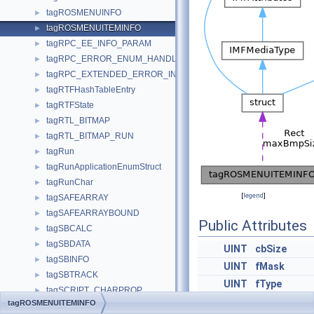
tagROSMENUINFO
►
tagROSMENUITEMINFO
►
tagRPC_EE_INFO_PARAM
►
tagRPC_ERROR_ENUM_HANDLE
►
tagRPC_EXTENDED_ERROR_INFO
►
tagRTFHashTableEntry
►
tagRTFState
►
tagRTL_BITMAP
►
tagRTL_BITMAP_RUN
►
tagRun
►
tagRunApplicationEnumStruct
►
tagRunChar
►
[
legend
]
tagSAFEARRAY
►
tagSAFEARRAYBOUND
►
Public Attributes
tagSBCALC
►
tagSBDATA
►
UINT
cbSize
tagSBINFO
►
UINT
fMask
tagSBTRACK
►
UINT
fType
tagSCRIPT_CHARPROP
►
UINT
fState
tagROSMENUITEMINFO
tagSCRIPT_GLYPHPROP
►