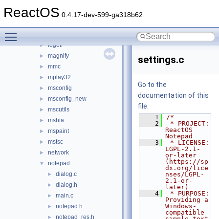
games
►
ReactOS
hh
►
0.4.17-dev-599-ga318b62
iexplore
►
Toggle main menu visibility
kbswitch
►
logoff
►
magnify
►
settings.c
mmc
►
mplay32
►
Go to the
msconfig
►
documentation of this
msconfig_new
►
file.
mscutils
►
    1
/*
mshta
►
    2
 * PROJECT:    
ReactOS 
mspaint
►
Notepad
mstsc
►
    3
 * LICENSE:    
LGPL-2.1-
network
►
or-later 
(https://sp
notepad
▼
dx.org/lice
dialog.c
nses/LGPL-
►
2.1-or-
dialog.h
►
later)
    4
 * PURPOSE:    
main.c
►
Providing a 
Windows-
notepad.h
►
compatible 
notepad_res.h
►
simple text 