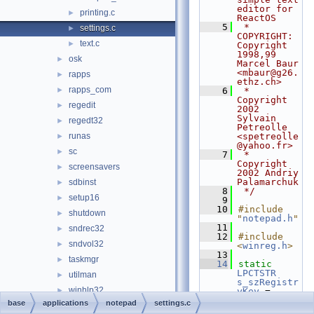
editor for 
printing.c
►
ReactOS
    5
 * 
settings.c
►
COPYRIGHT:  
text.c
►
Copyright 
1998,99 
osk
►
Marcel Baur 
<mbaur@g26.
rapps
►
ethz.ch>
rapps_com
►
    6
 *             
Copyright 
regedit
►
2002 
Sylvain 
regedt32
►
Petreolle 
runas
<spetreolle
►
@yahoo.fr>
sc
►
    7
 *             
Copyright 
screensavers
►
2002 Andriy 
Palamarchuk
sdbinst
►
    8
 */
setup16
►
    9
   10
#include 
shutdown
►
"
notepad.h
"
   11
sndrec32
►
   12
#include 
sndvol32
►
<
winreg.h
>
   13
taskmgr
►
   14
static
LPCTSTR
utilman
►
s_szRegistr
winhlp32
►
yKey
 = 
_T
(
"Softwar
base
applications
notepad
settings.c
winver
►
e\\Microsof