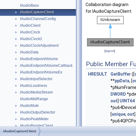
Collaboration diagram
IAudioBass
for IAudioCaptureClient:
IAudioCaptureClient
►
IAudioChannelConfig
►
IAudioClient
►
IAudioClock
►
IAudioClock2
►
IAudioClockAdjustment
►
[
legend
]
IAudioData
►
IAudioEndpointVolume
►
Public Member Fu
IAudioEndpointVolumeCallback
►
IAudioEndpointVolumeEx
►
HRESULT
GetBuffer
([
IAudioInputSelector
►
**
ppData
, [
o
IAudioLoudness
►
*pNumFrame
IAudioMediaStream
►
DWORD
*pdw
IAudioMidRange
out
]
UINT64
IAudioMute
►
*pu64DeviceP
IAudioOutputSelector
►
[
unique
,
out
IAudioPeakMeter
►
*pu64QPCPos
IAudioRenderClient
►
HRESULT
ReleaseBuff
IAudioCaptureClient
IAudioSessionControl
►
NumFramesR