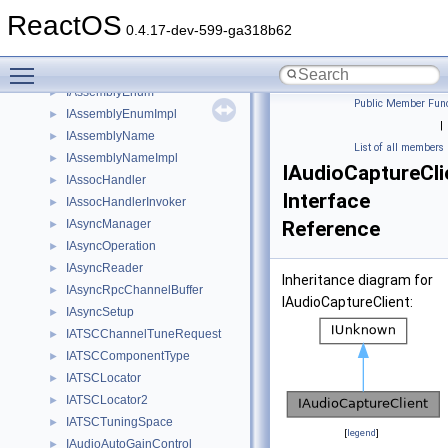
IAssemblyCache
►
ReactOS
IAssemblyCacheImpl
►
0.4.17-dev-599-ga318b62
IAssemblyCacheItem
►
Toggle main menu visibility
IAssemblyCacheItemImpl
►
IAssemblyEnum
►
Public Member Func
IAssemblyEnumImpl
►
|
IAssemblyName
►
List of all members
IAssemblyNameImpl
►
IAudioCaptureCli
IAssocHandler
►
Interface
IAssocHandlerInvoker
►
IAsyncManager
Reference
►
IAsyncOperation
►
IAsyncReader
►
Inheritance diagram for
IAsyncRpcChannelBuffer
►
IAudioCaptureClient:
IAsyncSetup
►
IATSCChannelTuneRequest
►
IATSCComponentType
►
IATSCLocator
►
IATSCLocator2
►
IATSCTuningSpace
►
[
legend
]
IAudioAutoGainControl
►