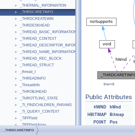
_THERMAL_INFORMATION
►
_THRDCARETINFO
►
_THRDCREATEWIN
►
_THRDESKHEAD
►
_THREAD_BASIC_INFORMATION
►
_THREAD_CONTEXT
►
_THREAD_DESCRIPTOR_INFORMATION
►
_THREAD_NAME_INFORMATION
►
_THREAD_REC_BLOCK
►
_THREAD_STRUCT
►
_thread_t
►
_THREADINFO
►
[
legend
]
_ThreadInfo
►
_THROBJHEAD
►
Public Attributes
_THROTTLING_STATE
►
_TI_FINDCHILDREN_PARAMS
►
HWND
hWnd
_TI_QUERY_CONTEXT
►
HBITMAP
Bitmap
_TIFFField
►
POINT
Pos
_TIFFFieldArray
►
SIZE
Size
_THRDCARETINFO
_TIFFHashSet
►