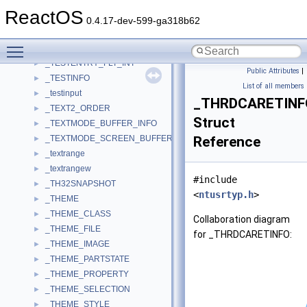
_TESTENTRY_DBL
►
ReactOS
_TESTENTRY_DBL_APPROX
►
0.4.17-dev-599-ga318b62
_TESTENTRY_DBL_INT
►
Toggle main menu visibility
_TESTENTRY_FLT
►
_TESTENTRY_FLT_INT
►
Public Attributes
|
_TESTINFO
►
List of all members
_testinput
►
_THRDCARETINF
_TEXT2_ORDER
►
Struct
_TEXTMODE_BUFFER_INFO
►
_TEXTMODE_SCREEN_BUFFER
Reference
►
_textrange
►
_textrangew
►
#include
_TH32SNAPSHOT
►
<
ntusrtyp.h
>
_THEME
►
_THEME_CLASS
►
Collaboration diagram
_THEME_FILE
►
for _THRDCARETINFO:
_THEME_IMAGE
►
_THEME_PARTSTATE
►
_THEME_PROPERTY
►
_THEME_SELECTION
►
_THEME_STYLE
►