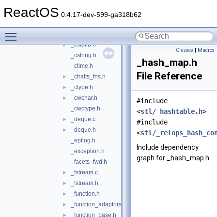
_csignal.h
ReactOS
_cstdarg.h
0.4.17-dev-599-ga318b62
_cstddef.h
Toggle main menu visibility
_cstdio.h
_cstdlib.h
►
Classes
|
Macros
_cstring.h
_hash_map.h
_ctime.h
File Reference
_ctraits_fns.h
►
_ctype.h
►
_cwchar.h
►
#include
_cwctype.h
<
stl/_hashtable.h
>
_deque.c
►
#include
_deque.h
►
<
stl/_relops_hash_co
_epilog.h
Include dependency
_exception.h
graph for _hash_map.h:
_facets_fwd.h
_fstream.c
►
_fstream.h
►
_function.h
►
_function_adaptors.h
►
_function_base.h
►