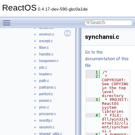
atomansi.c
►
ReactOS
compname.c
►
0.4.17-dev-590-gbc0a1de
debugger.c
►
Toggle main menu visibility
dllmain.c
►
dosdev.c
►
environ.c
►
synchansi.c
except.c
►
fiber.c
►
Go to the
handle.c
►
documentation of this
heapmem.c
►
file.
job.c
►
    1
/*
loader.c
►
    2
 * 
COPYRIGHT:       
path.c
►
See COPYING 
pathansi.c
►
in the top 
level 
perfcnt.c
►
directory
    3
 * PROJECT:         
power.c
►
ReactOS 
proc.c
system 
►
libraries
procansi.c
►
    4
 * FILE:            
dll/win32/k
resntfy.c
►
ernel32/cli
ent/synchan
session.c
►
si.c
shared_utils.c
►
    5
 * PURPOSE:         