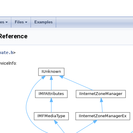
ses
Files
Examples
 Reference
vate.h
>
viceInfo: