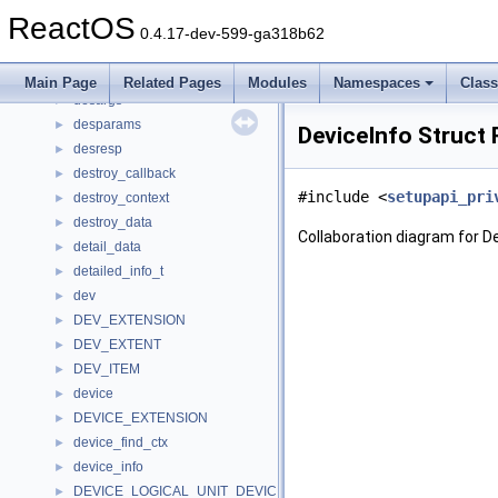
derived
ReactOS
DERSetDescriptor
►
0.4.17-dev-599-ga318b62
des_block
►
des_clnt_data
►
Main Page
Related Pages
Modules
Namespaces
Clas
desargs
►
desparams
►
DeviceInfo Struct
desresp
►
destroy_callback
►
#include <
setupapi_pri
destroy_context
►
destroy_data
►
Collaboration diagram for De
detail_data
►
detailed_info_t
►
dev
►
DEV_EXTENSION
►
DEV_EXTENT
►
DEV_ITEM
►
device
►
DEVICE_EXTENSION
►
device_find_ctx
►
device_info
►
DEVICE_LOGICAL_UNIT_DEVICE_PATH
►