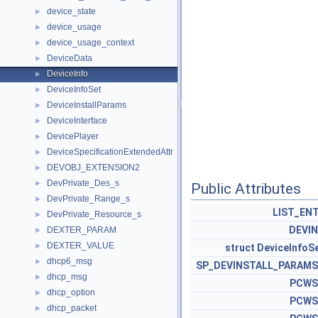
device_state
►
device_usage
►
device_usage_context
►
DeviceData
►
DeviceInfo
►
DeviceInfoSet
►
DeviceInstallParams
►
DeviceInterface
►
DevicePlayer
►
DeviceSpecificationExtendedAttr
►
DEVOBJ_EXTENSION2
►
DevPrivate_Des_s
►
Public Attributes
DevPrivate_Range_s
►
LIST_EN
DevPrivate_Resource_s
►
DEVI
DEXTER_PARAM
►
DEXTER_VALUE
►
struct
DeviceInfoS
dhcp6_msg
►
SP_DEVINSTALL_PARAM
dhcp_msg
►
PCWS
dhcp_option
►
PCWS
dhcp_packet
►