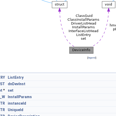
[
legend
]
TRY
ListEntry
NST
dnDevInst
et
*
set
S_W
InstallParams
TR
instanceId
TR
UniqueId