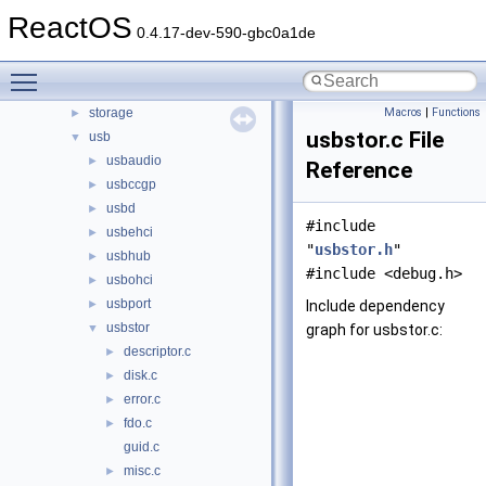
processor
ReactOS
►
0.4.17-dev-590-gbc0a1de
sac
►
serial
►
Toggle main menu visibility
setup
►
storage
Macros
|
Functions
►
usbstor.c File
usb
▼
usbaudio
►
Reference
usbccgp
►
usbd
►
#include
usbehci
►
"
usbstor.h
"
usbhub
►
#include <debug.h>
usbohci
►
usbport
►
Include dependency
usbstor
▼
graph for usbstor.c:
descriptor.c
►
disk.c
►
error.c
►
fdo.c
►
guid.c
misc.c
►