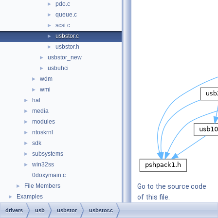
pdo.c
►
queue.c
►
scsi.c
►
usbstor.c
►
usbstor.h
►
usbstor_new
►
usbuhci
►
wdm
►
wmi
►
hal
►
media
►
modules
►
ntoskrnl
►
sdk
►
subsystems
►
win32ss
►
0doxymain.c
File Members
Go to the source code
►
Examples
of this file.
►
drivers
usb
usbstor
usbstor.c