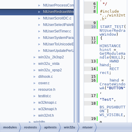
    6
 */
NtUserProcessConnect.c
►
    7
    8
#include 
NtUserRedrawWindow.c
►
"../win32nt
NtUserScrollDC.c
►
.h"
    9
NtUserSelectPalette.c
►
   10
START_TEST
(
NtUserRedra
NtUserSetTimer.c
►
wWindow
)
NtUserSystemParametersInfo.c
►
   11
{
   12
NtUserToUnicodeEx.c
►
HINSTANCE
hinst
 = 
NtUserUpdatePerUserSystemParameters.c
►
GetModuleHa
win32u_2k3sp2
ndle
(
NULL
);
►
   13
HWND
win32u_vista
►
hWnd
;
   14
RECT
win32u_xpsp2
►
rect
;
   15
dlihook.c
►
   16
hWnd
 = 
osver.c
►
CreateWindo
wA
(
"BUTTON"
resource.h
►
,
   17
testlist.c
►
"Test"
,
w32knapi.c
►
   18
BS_PUSHBUTT
w32knapi.h
►
ON
 | 
WS_VISIBLE
,
win32nt.h
►
   19
winhttp
►
0,
   20
modules
rostests
apitests
win32u
ntuser
wininet
►
0,