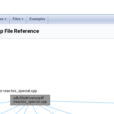
ses
Files
Examples
p File Reference
or reactos_special.cpp: