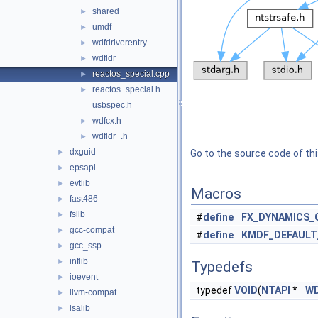
shared
►
umdf
►
wdfdriverentry
►
wdfldr
►
reactos_special.cpp
►
reactos_special.h
►
usbspec.h
wdfcx.h
►
wdfldr_.h
►
dxguid
►
Go to the source code of this
epsapi
►
evtlib
►
Macros
fast486
►
fslib
►
#
define
FX_DYNAMICS_
gcc-compat
►
#
define
KMDF_DEFAULT
gcc_ssp
►
inflib
►
Typedefs
ioevent
►
typedef
VOID
(
NTAPI
*
W
llvm-compat
►
lsalib
►