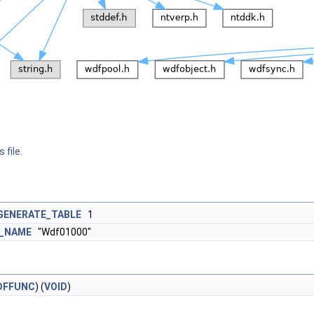
 file.
GENERATE_TABLE
1
_NAME
"Wdf01000"
DFFUNC
) (
VOID
)