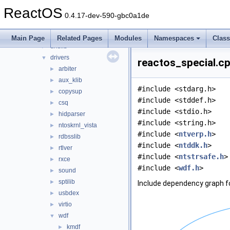
crtheap
►
ReactOS
cryptlib
►
0.4.17-dev-590-gbc0a1de
delayimp
►
dmilib
►
Main Page
Related Pages
Modules
Namespaces
Clas
dnslib
►
drivers
▼
reactos_special.cp
arbiter
►
aux_klib
►
#include <stdarg.h>
copysup
►
#include <stddef.h>
csq
►
#include <stdio.h>
hidparser
►
#include <string.h>
ntoskrnl_vista
►
#include <
ntverp.h
>
rdbsslib
►
#include <
ntddk.h
>
rtlver
►
#include <
ntstrsafe.h
>
rxce
►
#include <
wdf.h
>
sound
►
sptilib
►
Include dependency graph f
usbdex
►
virtio
►
wdf
▼
kmdf
►