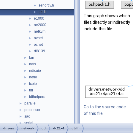
sendrcv.h
►
util.h
►
This graph shows which
e1000
►
files directly or indirectly
ne2000
►
include this file:
netkvm
►
nvnet
►
pcnet
►
rtl8139
►
lan
►
ndis
►
ndisuio
►
netio
►
tcpip
►
tdi
►
tdihelpers
►
parallel
►
Go to the source code
processor
►
of this file.
sac
►
serial
►
drivers
network
dd
dc21x4
util.h
Classes
setup
►