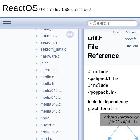
dc21x4.c
►
ReactOS
dc21x4.h
►
0.4.17-dev-599-ga318b62
dc21x4hw.h
►
Toggle main menu visibility
debug.c
►
debug.h
►
Classes
|
Macros
|
eeprom.c
►
util.h
Typedefs
|
eeprom.h
►
File
Functions
eeprom_data.c
►
Reference
hardware.c
►
init.c
►
interrupt.c
►
#include
media.c
►
<pshpack1.h>
media.h
►
#include
media040.c
►
<poppack.h>
media041.c
►
Include dependency
media140.c
►
graph for util.h:
media143.c
►
phy.c
►
power.c
►
requests.c
►
send.c
►