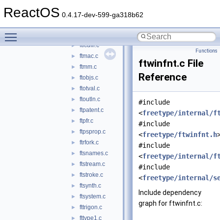
ftglyph.c
►
ReactOS
ftgxval.c
►
0.4.17-dev-599-ga318b62
fthash.c
►
Toggle main menu visibility
ftinit.c
►
ftlcdfil.c
►
Functions
ftmac.c
►
ftwinfnt.c File
ftmm.c
►
Reference
ftobjs.c
►
ftotval.c
►
ftoutln.c
►
#include
ftpatent.c
►
<
freetype/internal/f
ftpfr.c
►
#include
ftpsprop.c
►
<
freetype/ftwinfnt.h
ftrfork.c
►
#include
ftsnames.c
►
<
freetype/internal/f
ftstream.c
►
#include
ftstroke.c
►
<
freetype/internal/s
ftsynth.c
►
Include dependency
ftsystem.c
►
graph for ftwinfnt.c:
fttrigon.c
►
fttype1.c
►