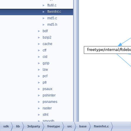
ftutil.c
►
ftwinfnt.c
►
md5.c
►
md5.h
►
bdf
►
bzip2
►
cache
►
cff
►
cid
►
gzip
►
lzw
►
pcf
►
pfr
►
psaux
►
pshinter
►
psnames
►
raster
►
sfnt
►
smooth
►
sdk
lib
3rdparty
freetype
src
base
ftwinfnt.c
truetype
►