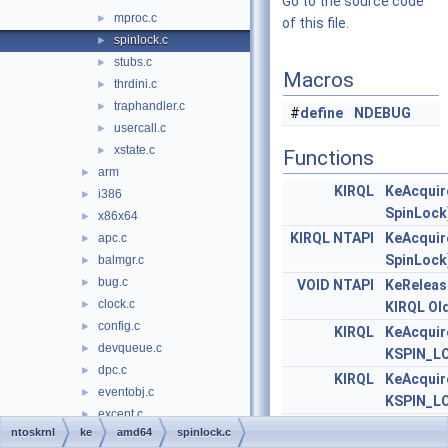
Go to the source code
mproc.c
►
of this file.
spinlock.c
►
stubs.c
►
Macros
thrdini.c
►
traphandler.c
►
#
define
NDEBUG
usercall.c
►
xstate.c
►
Functions
arm
►
KIRQL
KeAcquir
i386
►
SpinLock
x86x64
►
KIRQL
NTAPI
KeAcquir
apc.c
►
SpinLock
balmgr.c
►
bug.c
►
VOID
NTAPI
KeReleas
clock.c
►
KIRQL
Old
config.c
►
KIRQL
KeAcqui
devqueue.c
►
KSPIN_L
dpc.c
►
KIRQL
KeAcqui
eventobj.c
►
KSPIN_L
except.c
►
VOID
KeAcquir
ntoskrnl
ke
amd64
spinlock.c
freeze.c
►