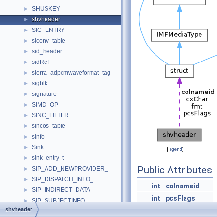
SHUSKEY
►
shvheader
►
SIC_ENTRY
►
siconv_table
►
sid_header
►
sidRef
►
sierra_adpcmwaveformat_tag
►
sigblk
►
signature
►
SIMD_OP
►
SINC_FILTER
►
sincos_table
►
sinfo
►
Sink
►
[
legend
]
sink_entry_t
►
Public Attributes
SIP_ADD_NEWPROVIDER_
►
SIP_DISPATCH_INFO_
►
int
colnameid
SIP_INDIRECT_DATA_
►
int
pcsFlags
SIP_SUBJECTINFO_
►
shvheader
int
fmt
SIZE16
►