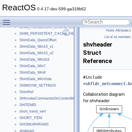
SHFOLDERCUSTOMSETTINGSA
►
ReactOS
SHFOLDERCUSTOMSETTINGSW
►
0.4.17-dev-599-ga318b62
Shim
►
Toggle main menu visibility
SHIM_CACHE_ENTRY
►
SHIM_PERSISTENT_CACHE_ENTRY_52
►
Public Attributes
|
SHIM_PERSISTENT_CACHE_HEADER_52
►
List of all members
ShimData_QueryOffset
►
shvheader
ShimData_Win10_v1
►
Struct
ShimData_Win10_v2
►
ShimData_Win2k3
Reference
►
ShimData_Win7
►
ShimData_Win8
►
#include
ShimData_WinVista
►
<
shfldr_netconnect.h
SHIMGVW_SETTINGS
►
ShimRef
►
Collaboration diagram
SHInvokeCommandsOnContextMenuTest
►
for shvheader:
SHITEMID
►
short_hand_verf
►
SHORT_ITEM
►
SHOWUIPARAMS
►
shstream
►