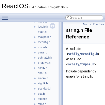
intcvt.h
►
ReactOS
inttypes.h
0.4.17-dev-599-ga318b62
io.h
►
Toggle main menu visibility
libport.h
►
limits.h
►
Macros
|
Functions
locale.h
►
string.h File
math.h
Reference
maxpath.h
►
mconfig.h
►
nlsdefs.h
►
#include
param.h
►
<
schily/mconfig.h
>
patmatch.h
►
#include
prototyp.h
►
<
schily/types.h
>
schily.h
►
Include dependency
sha3.h
graph for string.h:
siconv.h
►
sigblk.h
►
standard.h
►
stat.h
►
stdint.h
►
stdio.h
►