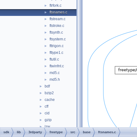
ftrfork.c
►
ftsnames.c
►
ftstream.c
►
ftstroke.c
►
ftsynth.c
►
ftsystem.c
►
fttrigon.c
►
fttype1.c
►
ftutil.c
►
ftwinfnt.c
►
md5.c
►
md5.h
►
bdf
►
bzip2
►
cache
►
cff
►
cid
►
gzip
►
lzw
►
sdk
lib
3rdparty
freetype
src
base
ftsnames.c
pcf
►