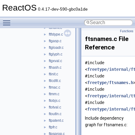
ftcid.c
►
ReactOS
ftcolor.c
►
0.4.17-dev-590-gbc0a1de
ftdbgmem.c
►
Toggle main menu visibility
fterrors.c
►
ftfntfmt.c
►
Functions
ftfstype.c
►
ftsnames.c File
ftgasp.c
►
Reference
ftgloadr.c
►
ftglyph.c
►
ftgxval.c
►
#include
fthash.c
►
<
freetype/internal/f
ftinit.c
►
#include
ftlcdfil.c
►
<
freetype/ftsnames.h
ftmac.c
►
#include
ftmm.c
►
<
freetype/internal/t
ftobjs.c
►
#include
ftotval.c
►
<
freetype/internal/f
ftoutln.c
►
Include dependency
ftpatent.c
►
graph for ftsnames.c:
ftpfr.c
►
ftpsprop.c
►