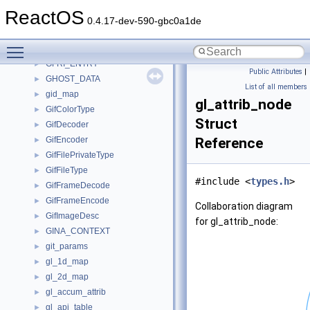
getdrivename_test
►
ReactOS
getline_ctx
►
0.4.17-dev-590-gbc0a1de
getline_s
►
Toggle main menu visibility
GetSectionCallbackInfo
►
GFRI_ENTRY
►
Public Attributes
|
GHOST_DATA
►
List of all members
gid_map
►
gl_attrib_node
GifColorType
►
Struct
GifDecoder
►
GifEncoder
Reference
►
GifFilePrivateType
►
GifFileType
►
#include <
types.h
>
GifFrameDecode
►
GifFrameEncode
►
Collaboration diagram
GifImageDesc
►
for gl_attrib_node:
GINA_CONTEXT
►
git_params
►
gl_1d_map
►
gl_2d_map
►
gl_accum_attrib
►
gl_api_table
►