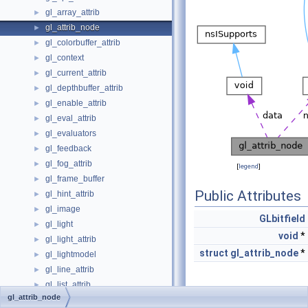
gl_array_attrib
►
gl_attrib_node
►
gl_colorbuffer_attrib
►
gl_context
►
gl_current_attrib
►
gl_depthbuffer_attrib
►
gl_enable_attrib
►
gl_eval_attrib
►
gl_evaluators
►
gl_feedback
►
gl_fog_attrib
►
[
legend
]
gl_frame_buffer
►
Public Attributes
gl_hint_attrib
►
gl_image
►
GLbitfield
gl_light
►
void
*
gl_light_attrib
►
struct
gl_attrib_node
*
gl_lightmodel
►
gl_line_attrib
►
gl_list_attrib
►
Detailed
gl_attrib_node
gl_material
►