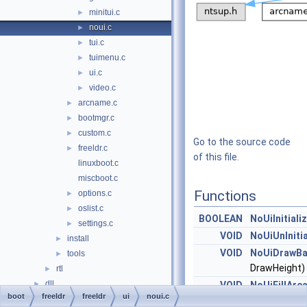
minitui.c
►
noui.c
►
tui.c
►
tuimenu.c
►
ui.c
►
video.c
►
arcname.c
►
bootmgr.c
►
custom.c
►
Go to the source code
freeldr.c
►
of this file.
linuxboot.c
miscboot.c
Functions
options.c
►
oslist.c
►
BOOLEAN
NoUiInitiali
settings.c
►
VOID
NoUiUnInitia
install
►
VOID
NoUiDrawBa
tools
►
DrawHeight)
rtl
►
dll
►
VOID
NoUiFillAre
boot
freeldr
freeldr
ui
noui.c
drivers
►
ULONG
Top
,