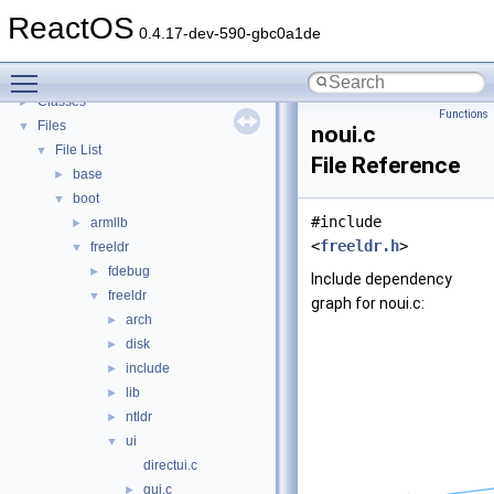
Todo List
ReactOS
Deprecated List
0.4.17-dev-590-gbc0a1de
Modules
►
Toggle main menu visibility
Namespaces
►
Classes
►
Functions
Files
▼
noui.c
File List
▼
File Reference
base
►
boot
▼
#include
armllb
►
<
freeldr.h
>
freeldr
▼
fdebug
►
Include dependency
freeldr
▼
graph for noui.c:
arch
►
disk
►
include
►
lib
►
ntldr
►
ui
▼
directui.c
gui.c
►