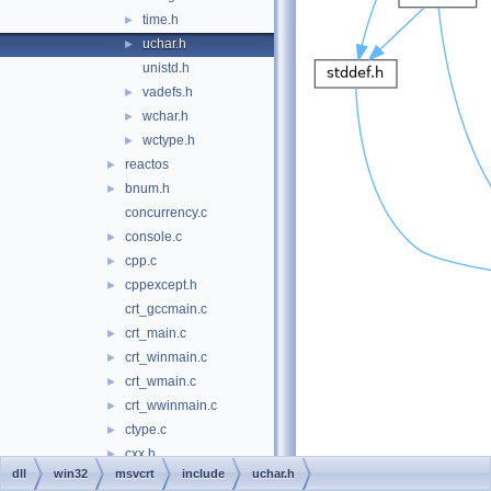
time.h
►
uchar.h
►
unistd.h
vadefs.h
►
wchar.h
►
wctype.h
►
reactos
►
bnum.h
►
concurrency.c
console.c
►
cpp.c
►
cppexcept.h
►
crt_gccmain.c
crt_main.c
►
crt_winmain.c
►
crt_wmain.c
►
crt_wwinmain.c
►
ctype.c
►
cxx.h
►
dll
win32
msvcrt
include
uchar.h
data.c
►