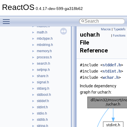
inttypes.h
►
ReactOS
io.h
►
0.4.17-dev-599-ga318b62
limits.h
►
Toggle main menu visibility
locale.h
►
malloc.h
►
Macros
|
Typedefs
math.h
►
uchar.h
|
Functions
mbctype.h
►
File
mbstring.h
►
Reference
memory.h
►
process.h
►
search.h
►
#include <
stddef.h
>
setjmp.h
►
#include <
stdint.h
>
share.h
►
#include <
wchar.h
>
signal.h
►
Include dependency
stdarg.h
►
graph for uchar.h:
stdbool.h
►
stddef.h
►
stdint.h
►
stdio.h
►
stdlib.h
►
string.h
►