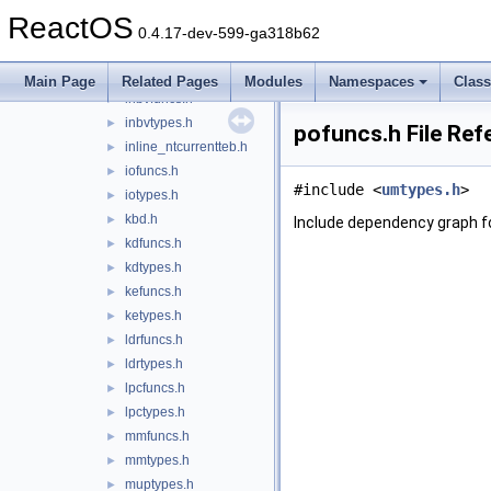
extypes.h
►
ReactOS
halfuncs.h
►
0.4.17-dev-599-ga318b62
haltypes.h
►
ifssupp.h
►
Main Page
Related Pages
Modules
Namespaces
Clas
inbvfuncs.h
►
inbvtypes.h
►
pofuncs.h File Ref
inline_ntcurrentteb.h
►
iofuncs.h
►
#include <
umtypes.h
>
iotypes.h
►
kbd.h
►
Include dependency graph f
kdfuncs.h
►
kdtypes.h
►
kefuncs.h
►
ketypes.h
►
ldrfuncs.h
►
ldrtypes.h
►
lpcfuncs.h
►
lpctypes.h
►
mmfuncs.h
►
mmtypes.h
►
muptypes.h
►