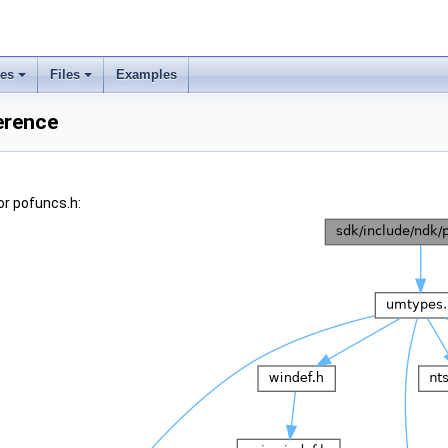
ses
Files
Examples
erence
or pofuncs.h: