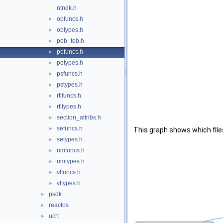
ntndk.h
obfuncs.h
►
obtypes.h
►
peb_teb.h
►
pofuncs.h
►
potypes.h
►
psfuncs.h
►
pstypes.h
►
rtlfuncs.h
►
rtltypes.h
►
section_attribs.h
►
sefuncs.h
►
This graph shows which files d
setypes.h
►
umfuncs.h
►
umtypes.h
►
vffuncs.h
►
vftypes.h
►
psdk
►
reactos
►
ucrt
►