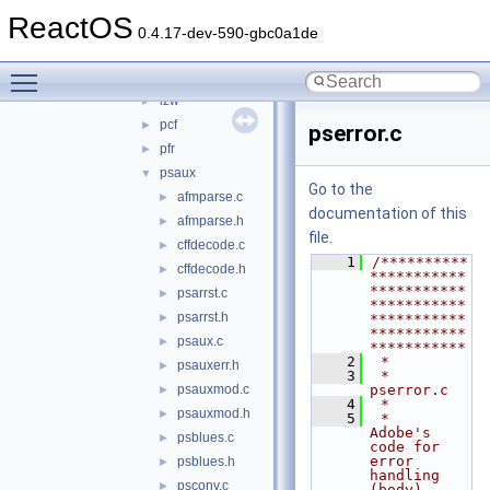
cache
►
ReactOS
cff
►
0.4.17-dev-590-gbc0a1de
cid
►
Toggle main menu visibility
gzip
►
lzw
►
pcf
►
pserror.c
pfr
►
psaux
▼
Go to the
afmparse.c
►
documentation of this
afmparse.h
►
file.
cffdecode.c
►
    1
/**********
cffdecode.h
►
***********
***********
psarrst.c
►
***********
psarrst.h
►
***********
***********
psaux.c
►
***********
    2
 *
psauxerr.h
►
    3
 * 
psauxmod.c
pserror.c
►
    4
 *
psauxmod.h
►
    5
 *   
Adobe's 
psblues.c
►
code for 
error 
psblues.h
►
handling 
psconv.c
►
(body).