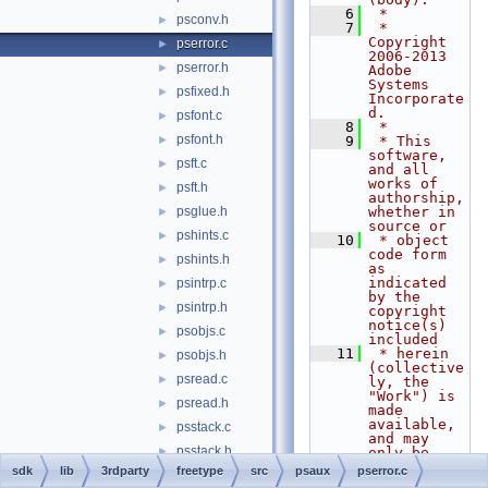
    6
 *
psconv.h
►
    7
 * 
Copyright 
pserror.c
►
2006-2013 
pserror.h
►
Adobe 
Systems 
psfixed.h
►
Incorporate
d.
psfont.c
►
    8
 *
psfont.h
►
    9
 * This 
software, 
psft.c
►
and all 
works of 
psft.h
►
authorship, 
psglue.h
whether in 
►
source or
pshints.c
►
   10
 * object 
code form 
pshints.h
►
as 
indicated 
psintrp.c
►
by the 
psintrp.h
►
copyright 
notice(s) 
psobjs.c
►
included
   11
 * herein 
psobjs.h
►
(collective
psread.c
►
ly, the 
"Work") is 
psread.h
►
made 
available, 
psstack.c
►
and may 
psstack.h
►
only be
   12
 * used, 
sdk
lib
3rdparty
freetype
src
psaux
pserror.c
pstypes.h
►
modified, 