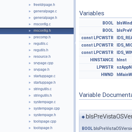
freeldrpage.h
►
generalpage.c
►
Variables
generalpage.h
►
BOOL
bIsWin
msconfig.c
►
BOOL
bIsPre
msconfig.h
►
precomp.h
►
const
LPCWSTR
IDS_RE
regutils.c
►
const
LPCWSTR
IDS_MI
regutils.h
►
const
LPCWSTR
IDS_W
resource.h
►
HINSTANCE
hInst
srvpage.cpp
►
LPWSTR
szApp
srvpage.h
►
HWND
hMainW
startuppage.c
►
startuppage.h
►
stringutils.c
►
Variable Document
stringutils.h
►
systempage.c
►
systempage.cpp
►
bIsPreVistaOSVe
systempage.h
►
◆
toolspage.cpp
►
toolspage.h
BOOL
bIsPreVistaOSVersi
►