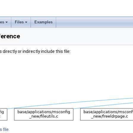
ses
Files
Examples
ference
irectly or indirectly include this file:
 file.