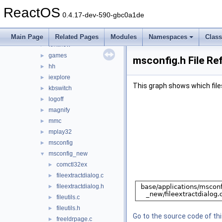
dxdiag
►
ReactOS
extrac32
►
0.4.17-dev-590-gbc0a1de
findstr
►
fltmc
►
Main Page
Related Pages
Modules
Namespaces
Clas
fontview
►
games
►
msconfig.h File Re
hh
►
iexplore
►
This graph shows which files d
kbswitch
►
logoff
►
magnify
►
mmc
►
mplay32
►
msconfig
►
msconfig_new
▼
comctl32ex
►
fileextractdialog.c
►
fileextractdialog.h
►
fileutils.c
►
fileutils.h
►
Go to the source code of this
freeldrpage.c
►