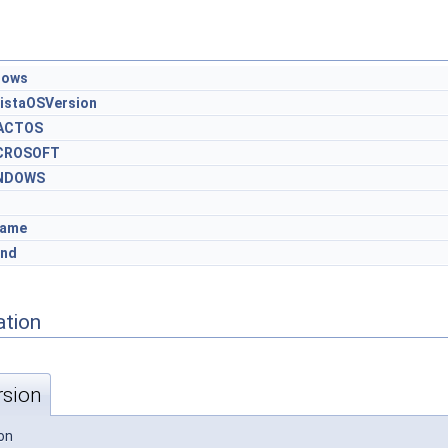
dows
VistaOSVersion
ACTOS
CROSOFT
INDOWS
Name
nd
ation
rsion
on