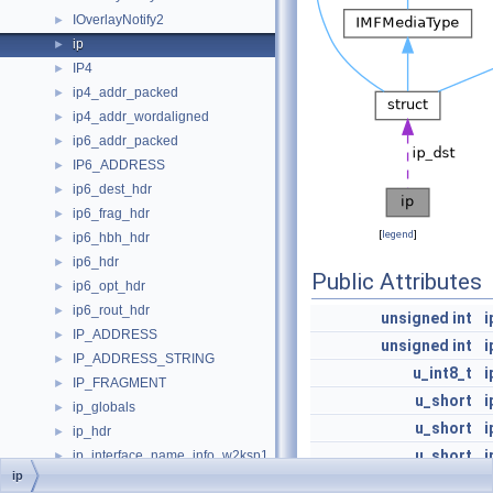
IOverlayNotify2
►
ip
►
IP4
►
ip4_addr_packed
►
ip4_addr_wordaligned
►
ip6_addr_packed
►
IP6_ADDRESS
►
ip6_dest_hdr
►
ip6_frag_hdr
►
[
legend
]
ip6_hbh_hdr
►
ip6_hdr
►
Public Attributes
ip6_opt_hdr
►
ip6_rout_hdr
►
unsigned
int
i
IP_ADDRESS
►
unsigned
int
i
IP_ADDRESS_STRING
►
u_int8_t
i
IP_FRAGMENT
►
u_short
i
ip_globals
►
u_short
i
ip_hdr
►
u_short
i
ip_interface_name_info_w2ksp1
►
ip
ip_mreq
►
u_int8_t
i