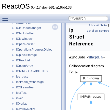
IOleItemContainer
►
ReactOS
IOleLink
►
0.4.17-dev-581-g16bb138
IOleObject
►
Toggle main menu visibility
IOleParentUndoUnit
►
IOLETypes
►
Public Attributes
|
IOleUndoManager
►
ip
List of all members
IOleUndoUnit
►
Struct
IOleWindow
►
Reference
IOpenRowset
►
IOperationsProgressDialog
►
IOplockStorage
►
#include <
dhcpd.h
>
IOProcList
►
IOptionArray
Collaboration diagram
►
IORING_CAPABILITIES
for ip:
►
ios_base
►
iostream_withassign
►
IOStreamTest
►
IotaTest
►
iovec
►
IOverlay
►
IOverlayNotify
►