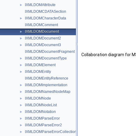
IXMLDOMAttribute
►
IXMLDOMCDATASection
IXMLDOMCharacterData
►
IXMLDOMComment
IXMLDOMDocument
►
IXMLDOMDocument2
►
IXMLDOMDocument3
►
IXMLDOMDocumentFragment
Collaboration diagram fo
IXMLDOMDocumentType
►
IXMLDOMElement
►
IXMLDOMEntity
►
IXMLDOMEntityReference
IXMLDOMImplementation
►
IXMLDOMNamedNodeMap
►
IXMLDOMNode
►
IXMLDOMNodeList
►
IXMLDOMNotation
►
IXMLDOMParseError
►
IXMLDOMParseError2
►
IXMLDOMParseErrorCollection
►