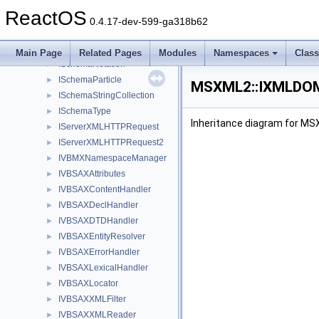
ISchemaIdentityConstraint
►
ReactOS
ISchemaItem
►
0.4.17-dev-599-ga318b62
ISchemaItemCollection
►
ISchemaModelGroup
►
Main Page
Related Pages
Modules
Namespaces
Clas
ISchemaNotation
►
ISchemaParticle
►
MSXML2::IXMLDOMD
ISchemaStringCollection
►
ISchemaType
►
Inheritance diagram for 
IServerXMLHTTPRequest
►
IServerXMLHTTPRequest2
►
IVBMXNamespaceManager
►
IVBSAXAttributes
►
IVBSAXContentHandler
►
IVBSAXDeclHandler
►
IVBSAXDTDHandler
►
IVBSAXEntityResolver
►
IVBSAXErrorHandler
►
IVBSAXLexicalHandler
►
IVBSAXLocator
►
IVBSAXXMLFilter
►
IVBSAXXMLReader
►