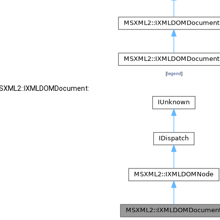
[
legend
]
r MSXML2::IXMLDOMDocument: