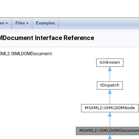
ses
Files
Examples
ocument Interface Reference
MSXML2::IXMLDOMDocument: