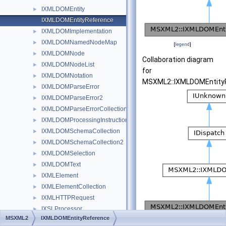
IXMLDOMEntity
►
IXMLDOMEntityReference
IXMLDOMImplementation
►
IXMLDOMNamedNodeMap
►
[
legend
]
IXMLDOMNode
►
Collaboration diagram
IXMLDOMNodeList
►
for
IXMLDOMNotation
►
MSXML2::IXMLDOMEntity
IXMLDOMParseError
►
IXMLDOMParseError2
►
IXMLDOMParseErrorCollection
►
IXMLDOMProcessingInstruction
►
IXMLDOMSchemaCollection
►
IXMLDOMSchemaCollection2
►
IXMLDOMSelection
►
IXMLDOMText
►
IXMLElement
►
IXMLElementCollection
►
IXMLHTTPRequest
►
IXSLProcessor
►
MSXML2
IXMLDOMEntityReference
IXSLTemplate
►
[
legend
]