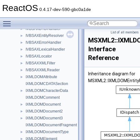
IVBMXNamespaceManager
►
ReactOS
IVBSAXAttributes
►
0.4.17-dev-590-gbc0a1de
IVBSAXContentHandler
►
Toggle main menu visibility
IVBSAXDeclHandler
►
IVBSAXDTDHandler
►
List of all members
IVBSAXEntityResolver
►
MSXML2::IXMLDO
IVBSAXErrorHandler
►
Interface
IVBSAXLexicalHandler
►
IVBSAXLocator
Reference
►
IVBSAXXMLFilter
►
IVBSAXXMLReader
►
Inheritance diagram for
IXMLDOMAttribute
►
MSXML2::IXMLDOMEntity
IXMLDOMCDATASection
IXMLDOMCharacterData
►
IXMLDOMComment
IXMLDOMDocument
►
IXMLDOMDocument2
►
IXMLDOMDocument3
►
IXMLDOMDocumentFragment
IXMLDOMDocumentType
►
IXMLDOMElement
►