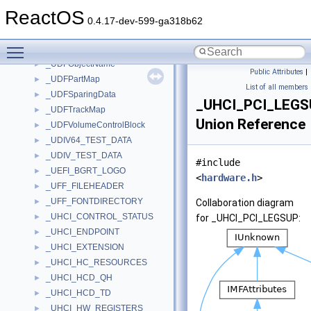
_UDFIdentifier
►
ReactOS
_UDFIrpContext
►
0.4.17-dev-599-ga318b62
_UDFIrpContextLite
►
Toggle main menu visibility
_UDFNTRequiredFCB
►
_UDFObjectName
►
Public Attributes
|
_UDFPartMap
►
List of all members
_UDFSparingData
►
_UHCI_PCI_LEGS
_UDFTrackMap
►
Union Reference
_UDFVolumeControlBlock
►
_UDIV64_TEST_DATA
►
_UDIV_TEST_DATA
►
#include
_UEFI_BGRT_LOGO
►
<
hardware.h
>
_UFF_FILEHEADER
►
_UFF_FONTDIRECTORY
►
Collaboration diagram
_UHCI_CONTROL_STATUS
►
for _UHCI_PCI_LEGSUP:
_UHCI_ENDPOINT
►
_UHCI_EXTENSION
►
_UHCI_HC_RESOURCES
►
_UHCI_HCD_QH
►
_UHCI_HCD_TD
►
_UHCI_HW_REGISTERS
►