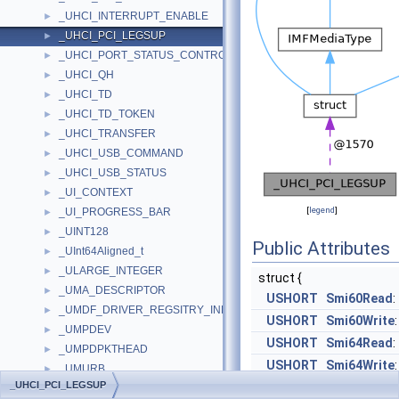
_UHCI_INTERRUPT_ENABLE
►
_UHCI_PCI_LEGSUP
►
_UHCI_PORT_STATUS_CONTROL
►
_UHCI_QH
►
_UHCI_TD
►
_UHCI_TD_TOKEN
►
_UHCI_TRANSFER
►
_UHCI_USB_COMMAND
►
_UHCI_USB_STATUS
►
_UI_CONTEXT
►
[
legend
]
_UI_PROGRESS_BAR
►
_UINT128
►
Public Attributes
_UInt64Aligned_t
►
_ULARGE_INTEGER
►
struct {
_UMA_DESCRIPTOR
►
USHORT
Smi60Read
:
_UMDF_DRIVER_REGSITRY_INFO
►
USHORT
Smi60Write
:
_UMPDEV
►
USHORT
Smi64Read
:
_UMPDPKTHEAD
►
USHORT
Smi64Write
:
_UMURB
►
_UHCI_PCI_LEGSUP
USHORT
SmiIrq
: 1
_UMURB_BULK_OR_INTERRUPT_TRANSFER
►