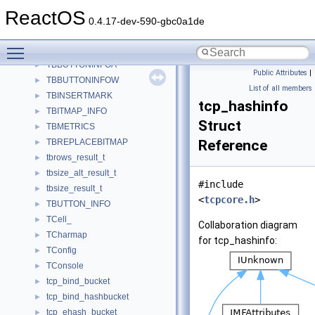
TaskSchedulerImpl
►
ReactOS
TaskTriggerImpl
►
0.4.17-dev-590-gbc0a1de
TB_BUTTON_CONFIG
►
Toggle main menu visibility
TBBox_Rec_
►
TBBUTTONINFOA
►
Public Attributes
|
TBBUTTONINFOW
►
List of all members
TBINSERTMARK
►
tcp_hashinfo
TBITMAP_INFO
►
Struct
TBMETRICS
►
TBREPLACEBITMAP
Reference
►
tbrows_result_t
►
tbsize_alt_result_t
►
#include
tbsize_result_t
►
<
tcpcore.h
>
TBUTTON_INFO
►
TCell_
►
Collaboration diagram
TCharmap
►
for tcp_hashinfo:
TConfig
►
TConsole
►
tcp_bind_bucket
►
tcp_bind_hashbucket
►
tcp_ehash_bucket
►