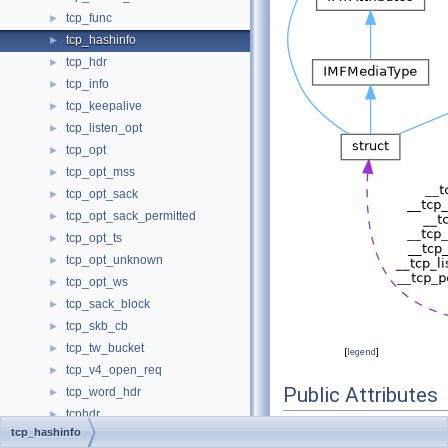
tcp_func
►
tcp_hashinfo
►
tcp_hdr
►
tcp_info
►
tcp_keepalive
►
tcp_listen_opt
►
tcp_opt
►
tcp_opt_mss
►
tcp_opt_sack
►
tcp_opt_sack_permitted
►
tcp_opt_ts
►
tcp_opt_unknown
►
tcp_opt_ws
►
tcp_sack_block
►
tcp_skb_cb
►
tcp_tw_bucket
►
[
legend
]
tcp_v4_open_req
►
Public Attributes
tcp_word_hdr
►
tcphdr
►
struct
tcp_ehash_bu
tcp_hashinfo
tcpip_api_call_data
►