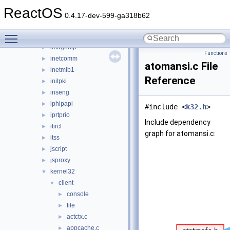
ieframe
►
ReactOS
iernonce
►
0.4.17-dev-599-ga318b62
ifmon
►
Toggle main menu visibility
imaadp32.acm
►
imagehlp
►
Functions
inetcomm
►
atomansi.c File
inetmib1
►
Reference
initpki
►
inseng
►
iphlpapi
►
#include <
k32.h
>
iprtprio
►
Include dependency
itircl
►
graph for atomansi.c:
itss
►
jscript
►
jsproxy
►
kernel32
▼
client
▼
console
►
file
►
actctx.c
►
appcache.c
►