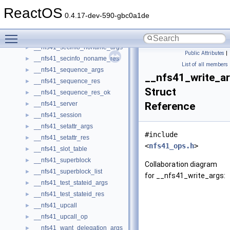
__nfs41_root
►
ReactOS
__nfs41_rpc_clnt
►
0.4.17-dev-590-gbc0a1de
__nfs41_secinfo_args
►
Toggle main menu visibility
__nfs41_secinfo_info
►
__nfs41_secinfo_noname_args
►
Public Attributes
|
__nfs41_secinfo_noname_res
►
List of all members
__nfs41_sequence_args
►
__nfs41_write_a
__nfs41_sequence_res
►
Struct
__nfs41_sequence_res_ok
►
__nfs41_server
Reference
►
__nfs41_session
►
__nfs41_setattr_args
►
#include
__nfs41_setattr_res
►
<
nfs41_ops.h
>
__nfs41_slot_table
►
__nfs41_superblock
►
Collaboration diagram
__nfs41_superblock_list
►
for __nfs41_write_args:
__nfs41_test_stateid_args
►
__nfs41_test_stateid_res
►
__nfs41_upcall
►
__nfs41_upcall_op
►
__nfs41_want_delegation_args
►