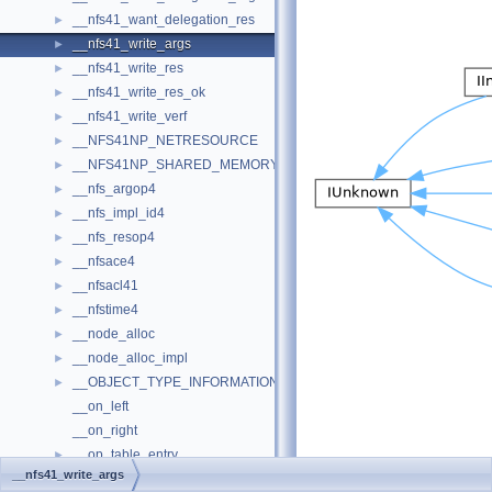
__nfs41_want_delegation_res
►
__nfs41_write_args
►
__nfs41_write_res
►
__nfs41_write_res_ok
►
__nfs41_write_verf
►
__NFS41NP_NETRESOURCE
►
__NFS41NP_SHARED_MEMORY
►
__nfs_argop4
►
__nfs_impl_id4
►
__nfs_resop4
►
__nfsace4
►
__nfsacl41
►
__nfstime4
►
__node_alloc
►
__node_alloc_impl
►
__OBJECT_TYPE_INFORMATION
►
__on_left
__on_right
__op_table_entry
►
__nfs41_write_args
__open_claim4
►