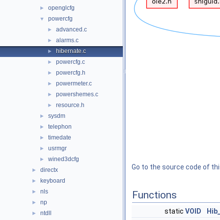
openglcfg
►
powercfg
▼
advanced.c
►
alarms.c
►
hibernate.c
►
powercfg.c
►
powercfg.h
►
powermeter.c
►
powershemes.c
►
resource.h
►
sysdm
►
telephon
►
timedate
►
usrmgr
►
wined3dcfg
►
Go to the source code of this
directx
►
keyboard
►
nls
►
Functions
np
►
static
VOID
Hib
ntdll
►