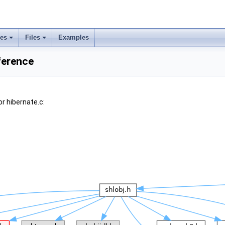
ses
Files
Examples
eference
r hibernate.c: