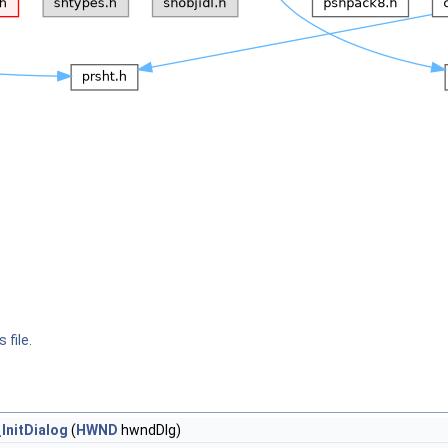
 file.
_InitDialog
(
HWND
hwndDlg)