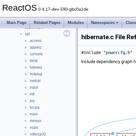
base
►
ReactOS
boot
►
0.4.17-dev-590-gbc0a1de
dll
▼
3rdparty
►
Main Page
Related Pages
Modules
Namespaces
Clas
appcompat
►
cpl
▼
hibernate.c File R
access
►
appwiz
►
#include "
powercfg.h
"
console
►
desk
►
Include dependency graph fo
hdwwiz
►
hotplug
►
inetcpl
►
input
►
intl
►
joy
►
liccpa
►
main
►
mmsys
►
ncpa
►
odbccp32
►