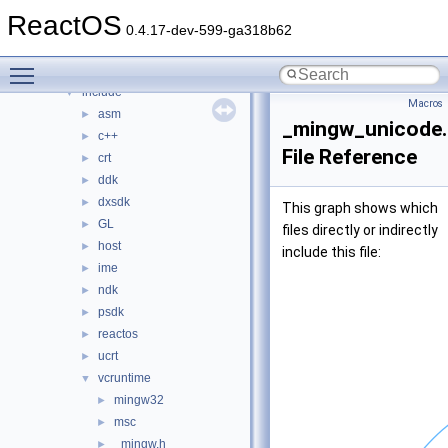
media
►
ReactOS
modules
►
0.4.17-dev-599-ga318b62
ntoskrnl
►
Toggle main menu visibility
sdk
▼
include
▼
Macros
asm
►
_mingw_unicode.
c++
►
File Reference
crt
►
ddk
►
dxsdk
►
This graph shows which
GL
►
files directly or indirectly
host
►
include this file:
ime
►
ndk
►
psdk
►
reactos
►
ucrt
►
vcruntime
▼
mingw32
►
msc
►
_mingw.h
►