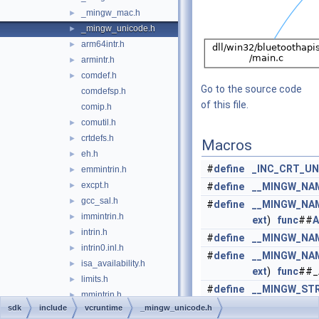
_mingw_mac.h
►
_mingw_unicode.h
►
arm64intr.h
►
armintr.h
►
comdef.h
►
Go to the source code
comdefsp.h
of this file.
comip.h
comutil.h
►
crtdefs.h
►
Macros
eh.h
►
#
define
_INC_CRT_U
emmintrin.h
►
excpt.h
►
#
define
__MINGW_NA
gcc_sal.h
►
#
define
__MINGW_NA
immintrin.h
►
ext
)
func
##
A
intrin.h
►
#
define
__MINGW_NA
intrin0.inl.h
►
#
define
__MINGW_NA
isa_availability.h
►
ext
)
func
##_
limits.h
►
#
define
__MINGW_ST
mmintrin.h
►
same as
TEX
sdk
include
vcruntime
_mingw_unicode.h
ms_sal.h
►