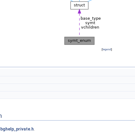
[
legend
]
n
bghelp_private.h
.