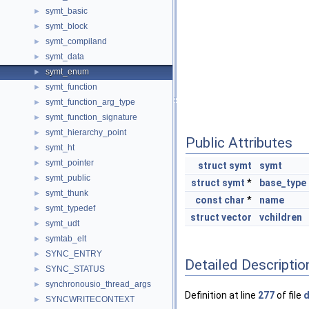
symt_basic
►
symt_block
►
symt_compiland
►
symt_data
►
symt_enum
►
symt_function
►
symt_function_arg_type
►
symt_function_signature
►
symt_hierarchy_point
►
Public Attributes
symt_ht
►
symt_pointer
►
struct
symt
symt
symt_public
►
struct
symt
*
base_type
symt_thunk
►
const
char
*
name
symt_typedef
►
struct
vector
vchildren
symt_udt
►
symtab_elt
►
SYNC_ENTRY
►
Detailed Descriptio
SYNC_STATUS
►
synchronousio_thread_args
►
Definition at line
277
of file
d
SYNCWRITECONTEXT
►