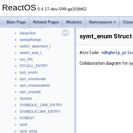
svc_rpc_gss_data
►
ReactOS
svcctl
►
0.4.17-dev-599-ga318b62
SVGA_MODE_INFORMATION
►
sw_context
►
Main Page
Related Pages
Modules
Namespaces
Clas
sw_framebuffer
►
SwapTest
►
symt_enum Struct
sweepRange
►
switch_statement_t
►
#include <
dbghelp_priv
switch_task_t
►
sxs_info
►
Collaboration diagram for 
SYCALL_ENTRY
►
sym_enum
►
sym_enumerate
►
sym_enumerate64
►
sym_enumW
►
Symbol
►
SYMBOLIC_LINK_ENTRY
►
SYMBOLICLINK_ENTRY
►
SYMENT
►
symt
►
symt_array
►