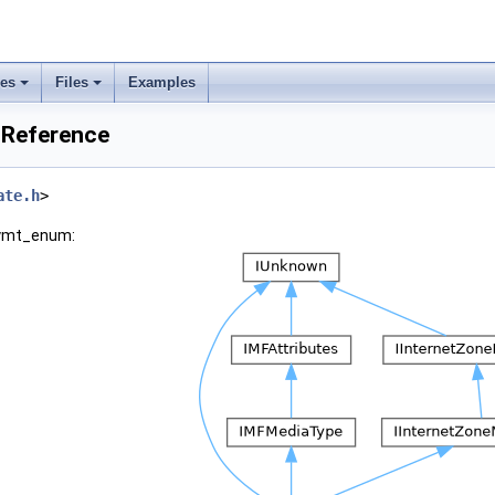
ses
Files
Examples
 Reference
ate.h
>
symt_enum: