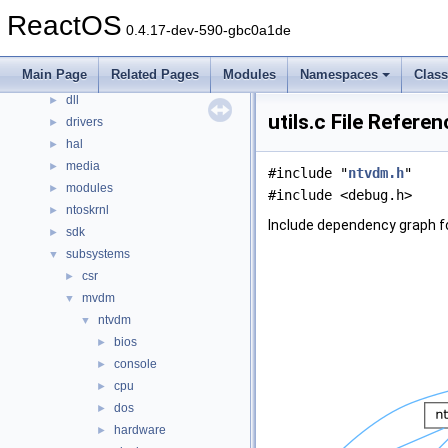
Files
▼
ReactOS
0.4.17-dev-590-gbc0a1de
File List
▼
base
►
Main Page
Related Pages
Modules
Namespaces
Clas
boot
►
dll
►
utils.c File Referen
drivers
►
hal
►
media
►
#include "
ntvdm.h
"
modules
►
#include <debug.h>
ntoskrnl
►
Include dependency graph for
sdk
►
subsystems
▼
csr
►
mvdm
▼
ntvdm
▼
bios
►
console
►
cpu
►
dos
►
hardware
►