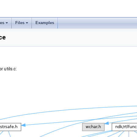
ses
Files
Examples
ce
 utils.c: