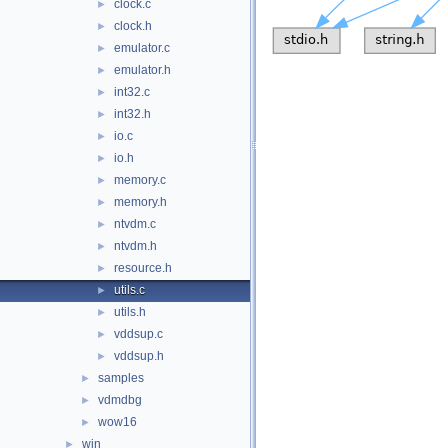
clock.c
►
clock.h
►
emulator.c
►
emulator.h
►
int32.c
►
int32.h
►
io.c
►
io.h
►
memory.c
►
memory.h
►
ntvdm.c
►
ntvdm.h
►
resource.h
►
utils.c
►
utils.h
►
vddsup.c
►
vddsup.h
►
samples
►
vdmdbg
►
wow16
►
win
►