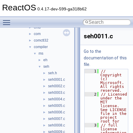
apphelp
►
ReactOS
appshim
►
0.4.17-dev-599-ga318b62
atl
►
Toggle main menu visibility
browseui
►
cmd
►
com
►
seh0011.c
comctl32
►
compiler
▼
Go to the
ms
▼
documentation of this
eh
►
file.
seh
▼
    1
// 
seh.h
►
Copyright 
(c) 
seh0001.c
►
Microsoft. 
seh0002.c
►
All rights 
reserved.
seh0003.c
►
    2
// Licensed 
under the 
seh0004.c
►
MIT 
seh0005.c
license. 
►
See LICENSE 
seh0006.c
►
file in the 
project 
seh0007.c
►
root for
    3
// full 
seh0008.c
►
license 
seh0009.c
►
information