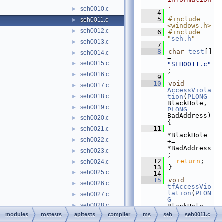
.
seh0010.c
►
    4
    5
#include 
seh0011.c
►
<windows.h>
seh0012.c
►
    6
#include 
"
seh.h
"
seh0013.c
►
    7
    8
char
test
[] 
seh0014.c
►
= 
seh0015.c
►
"SEH0011.c"
;
seh0016.c
►
    9
   10
void
seh0017.c
►
AccessViola
seh0018.c
tion
(
PLONG
►
BlackHole, 
seh0019.c
►
PLONG
BadAddress) 
seh0020.c
►
{
   11
seh0021.c
►
*BlackHole 
seh0022.c
►
+= 
*BadAddress
seh0023.c
►
;
   12
return
;
seh0024.c
►
   13
}
seh0025.c
►
   14
   15
void
seh0026.c
►
tfAccessVio
lation
(
PLON
seh0027.c
►
G
seh0028.c
►
BlackHole, 
PLONG
modules
rostests
apitests
compiler
ms
seh
seh0011.c
seh0029.c
►
BadAddress, 