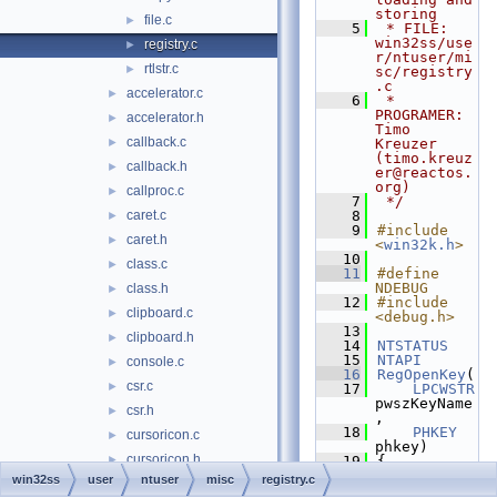
storing
file.c
►
    5
 * FILE:             
win32ss/use
registry.c
►
r/ntuser/mi
rtlstr.c
►
sc/registry
.c
accelerator.c
►
    6
 * 
PROGRAMER:        
accelerator.h
►
Timo 
callback.c
►
Kreuzer 
(timo.kreuz
callback.h
►
er@reactos.
org)
callproc.c
►
    7
 */
caret.c
    8
►
    9
#include 
caret.h
►
<
win32k.h
>
   10
class.c
►
   11
#define 
NDEBUG
class.h
►
   12
#include 
clipboard.c
►
<debug.h>
   13
clipboard.h
►
   14
NTSTATUS
   15
NTAPI
console.c
►
   16
RegOpenKey
(
csr.c
►
   17
LPCWSTR
pwszKeyName
csr.h
►
,
   18
PHKEY
cursoricon.c
►
phkey)
cursoricon.h
►
   19
{
   20
win32ss
user
ntuser
misc
registry.c
dce.h
►
NTSTATUS