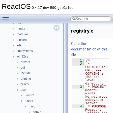
base
►
ReactOS
boot
►
0.4.17-dev-590-gbc0a1de
dll
►
Toggle main menu visibility
drivers
►
hal
►
media
►
registry.c
modules
►
ntoskrnl
►
Go to the
sdk
►
documentation of this
subsystems
►
file.
win32ss
▼
    1
/*
drivers
►
    2
 * 
COPYRIGHT:        
gdi
►
GPL, see 
include
►
COPYING in 
the top 
printing
►
level 
directory
reactx
►
    3
 * PROJECT:          
user
ReactOS 
▼
win32 
imm32
►
kernel mode 
subsystem 
ntuser
▼
server
    4
 * PURPOSE:          
misc
▼
Registry 
copy.c
►
loading and 