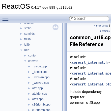
rossym_new
►
ReactOS
rtl
►
0.4.17-dev-599-ga318b62
runtmchk
►
Toggle main menu visibility
scrnsave
►
skiplist
►
Namespaces
|
smlib
►
Functions
strmiids
►
common_utf8.cp
tdilib
►
File Reference
tzlib
►
ucrt
▼
conio
►
#include
convert
▼
<
corecrt_internal.h
>
_ctype.cpp
►
#include
_fptostr.cpp
►
<
corecrt_internal_mb
_mbslen.cpp
►
#include
_wctype.cpp
►
<
corecrt_internal_pt
atof.cpp
►
Include dependency
atoldbl.cpp
►
graph for
atox.cpp
►
common_utf8.cpp:
c16rtomb.cpp
►
c32rtomb.cpp
►