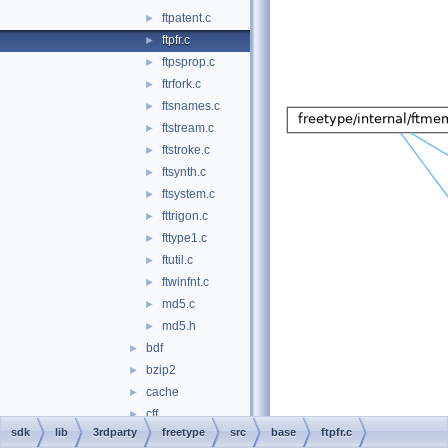
ftpatent.c
►
ftpfr.c
►
ftpsprop.c
►
ftrfork.c
►
ftsnames.c
►
ftstream.c
►
ftstroke.c
►
ftsynth.c
►
ftsystem.c
►
fttrigon.c
►
fttype1.c
►
ftutil.c
►
ftwinfnt.c
►
md5.c
►
md5.h
►
bdf
►
bzip2
►
cache
►
cff
►
sdk
lib
3rdparty
freetype
src
base
ftpfr.c
cid
►