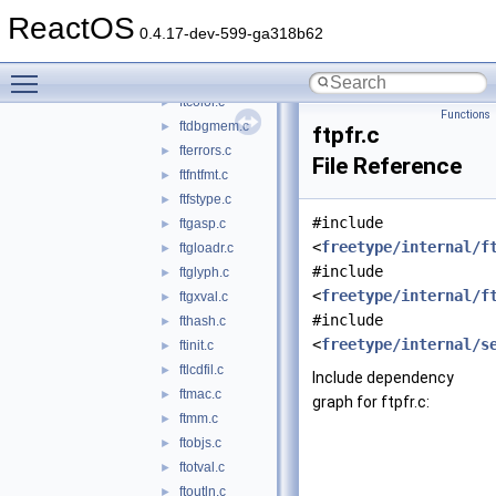
ftbdf.c
►
ReactOS
ftbitmap.c
►
0.4.17-dev-599-ga318b62
ftcalc.c
►
Toggle main menu visibility
ftcid.c
►
ftcolor.c
►
Functions
ftdbgmem.c
►
ftpfr.c
fterrors.c
►
File Reference
ftfntfmt.c
►
ftfstype.c
►
#include
ftgasp.c
►
<
freetype/internal/f
ftgloadr.c
►
#include
ftglyph.c
►
<
freetype/internal/f
ftgxval.c
►
#include
fthash.c
►
<
freetype/internal/s
ftinit.c
►
ftlcdfil.c
►
Include dependency
ftmac.c
►
graph for ftpfr.c:
ftmm.c
►
ftobjs.c
►
ftotval.c
►
ftoutln.c
►