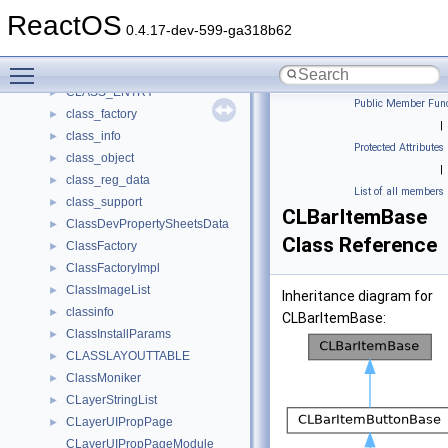
CLangBarMgr
►
ReactOS
CLanStatus
►
0.4.17-dev-599-ga318b62
Class
►
Toggle main menu visibility
class_categories
►
CLASS_ENTRY
►
Public Member Func
class_factory
►
|
class_info
►
Protected Attributes
class_object
►
|
class_reg_data
►
List of all members
class_support
►
CLBarItemBase
ClassDevPropertySheetsData
►
Class Reference
ClassFactory
►
ClassFactoryImpl
►
ClassImageList
►
Inheritance diagram for
classinfo
►
CLBarItemBase:
ClassInstallParams
►
CLASSLAYOUTTABLE
►
ClassMoniker
►
CLayerStringList
►
CLayerUIPropPage
►
CLayerUIPropPageModule