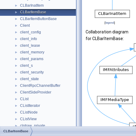
CLBarInatItem
►
CLBarItemBase
►
CLBarItemButtonBase
►
[
legend
]
Client
►
Collaboration diagram
client_config
►
for CLBarItemBase:
client_info
►
client_lease
►
client_memory
►
client_params
►
client_s
►
client_security
►
client_state
►
ClientRpcChannelBuffer
►
ClientSideProvider
►
CList
►
CListIterator
►
CListNode
►
CListView
►
clntraw_private
►
CLBarItemBase
CLoaderWnd
►