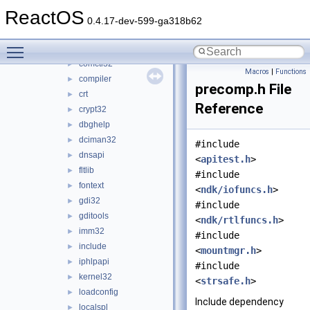
atl
►
ReactOS
browseui
►
0.4.17-dev-599-ga318b62
cmd
►
Toggle main menu visibility
com
►
comctl32
►
Macros
|
Functions
compiler
►
precomp.h File
crt
►
Reference
crypt32
►
dbghelp
►
dciman32
►
#include
dnsapi
►
<
apitest.h
>
fltlib
►
#include
fontext
►
<
ndk/iofuncs.h
>
gdi32
►
#include
gditools
►
<
ndk/rtlfuncs.h
>
imm32
►
#include
include
►
<
mountmgr.h
>
iphlpapi
►
#include
kernel32
►
<
strsafe.h
>
loadconfig
►
Include dependency
localspl
►