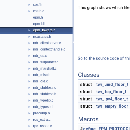
cpsf.h
►
This graph shows which files d
cstub.c
►
epm.h
epm.idl
epm_towers.h
►
ncastatus.h
►
ndr_clientserver.c
►
ndr_contexthandle.c
►
ndr_es.c
►
Go to the source code of this
ndr_fullpointer.c
►
ndr_marshall.c
►
Classes
ndr_misc.h
►
ndr_ole.c
►
struct
twr_uuid_floor_t
ndr_stubless.c
►
struct
twr_tcp_floor_t
ndr_stubless.h
►
struct
twr_ipv4_floor_t
ndr_typelib.c
►
struct
twr_empty_floor_
ndr_types.idl
►
precomp.h
►
Macros
ros_extra.c
►
rpc_assoc.c
►
#
define
EPM_PROTOCO