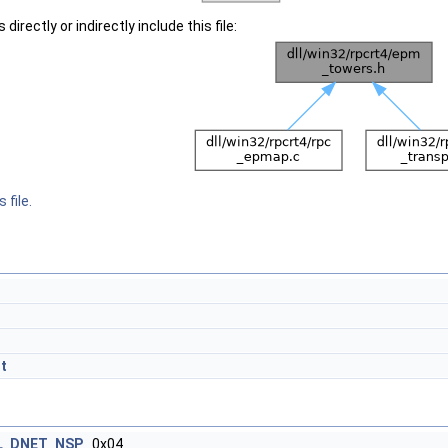
irectly or indirectly include this file:
 file.
t
L_DNET_NSP
0x04