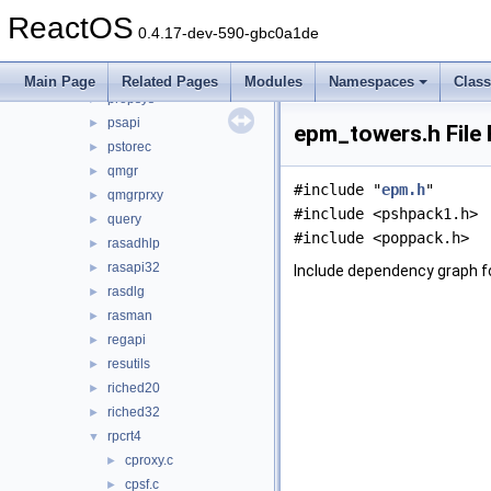
pdh
►
ReactOS
pidgen
►
0.4.17-dev-590-gbc0a1de
powrprof
►
profmap
►
Main Page
Related Pages
Modules
Namespaces
Clas
propsys
►
psapi
►
epm_towers.h File
pstorec
►
qmgr
►
#include "
epm.h
"
qmgrprxy
►
#include <pshpack1.h>
query
►
#include <poppack.h>
rasadhlp
►
rasapi32
►
Include dependency graph f
rasdlg
►
rasman
►
regapi
►
resutils
►
riched20
►
riched32
►
rpcrt4
▼
cproxy.c
►
cpsf.c
►