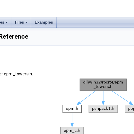
ses
Files
Examples
 Reference
or epm_towers.h: