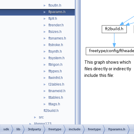
ftoutln.h
►
ftparams.h
►
ftpfr.h
►
ftrender.h
►
ftsizes.h
►
ftsnames.h
►
ftstroke.h
►
ftsynth.h
►
ftsystem.h
►
This graph shows which
fttrigon.h
►
files directly or indirectly
fttypes.h
►
include this file:
ftwinfnt.h
►
t1tables.h
►
ttnameid.h
►
tttables.h
►
tttags.h
►
ft2build.h
src
►
libmpg123
►
sdk
lib
3rdparty
freetype
include
freetype
ftparams.h
libsamplerate
►