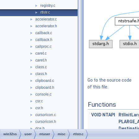
registry.c
►
rtlstr.c
►
accelerator.c
►
accelerator.h
►
callback.c
►
callback.h
►
callproc.c
►
caret.c
►
caret.h
►
class.c
►
class.h
►
Go to the source code
clipboard.c
►
of this file.
clipboard.h
►
console.c
►
csr.c
►
Functions
csr.h
►
VOID
NTAPI
RtlInitLa
cursoricon.c
►
PLARGE_
cursoricon.h
►
Destinati
dce.h
►
win32ss
user
ntuser
misc
rtlstr.c
SourceSt
dde.c
►