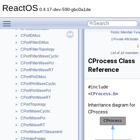
CPoint
►
ReactOS
CPointerArray
►
0.4.17-dev-590-gbc0a1de
CPolicyCache
►
Toggle main menu visibility
CPolyText
►
CPortClsVersion
►
Public Member Func
CPortDMus
►
|
Private Attributes
CPortFilterDMus
►
|
CPortFilterTopology
►
List of all members
CPortFilterWaveCyclic
►
CProcess Class
CPortFilterWavePci
►
Reference
CPortFilterWaveRT
►
CPortPinDMus
►
CPortPinWaveCyclic
►
#include
CPortPinWavePci
►
<
CProcess.h
>
CPortPinWaveRT
►
CPortTopology
►
Inheritance diagram for
CPortWaveCyclic
►
CProcess:
CPortWavePci
►
CPortWaveRT
►
CPortWaveRTStreamInit
►
CPrinterFolder
►