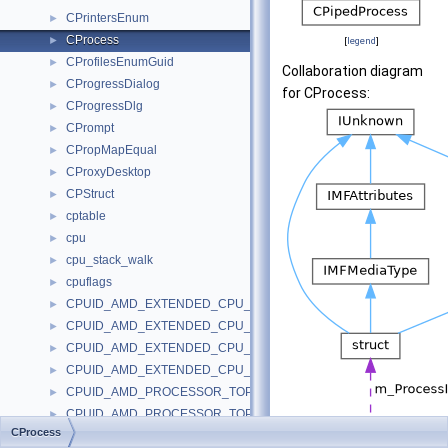
CPrintersEnum
►
CProcess
►
[
legend
]
CProfilesEnumGuid
►
Collaboration diagram
CProgressDialog
►
for CProcess:
CProgressDlg
►
CPrompt
►
CPropMapEqual
►
CProxyDesktop
►
CPStruct
►
cptable
►
cpu
►
cpu_stack_walk
►
cpuflags
►
CPUID_AMD_EXTENDED_CPU_SIG_EAX
►
CPUID_AMD_EXTENDED_CPU_SIG_EBX
►
CPUID_AMD_EXTENDED_CPU_SIG_ECX
►
CPUID_AMD_EXTENDED_CPU_SIG_EDX
►
CPUID_AMD_PROCESSOR_TOPOLOGY_EAX
►
CPUID_AMD_PROCESSOR_TOPOLOGY_EBX
►
CProcess
CPUID_AMD_PROCESSOR_TOPOLOGY_ECX
►