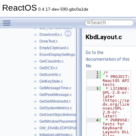
CreateWindowEx.c
►
ReactOS
DeferWindowPos.c
►
0.4.17-dev-590-gbc0a1de
desktop.c
►
Toggle main menu visibility
DestroyCursorIcon.c
►
DM_REPOSITION.c
►
DrawIconEx.c
►
KbdLayout.c
DrawText.c
►
EmptyClipboard.c
►
Go to the
EnumDisplaySettings.c
►
documentation of this
GetClassInfo.c
►
file.
GetDCEx.c
►
    1
/*
GetIconInfo.c
►
    2
 * PROJECT:     
ReactOS API 
GetKeyState.c
►
tests
GetMessageTime.c
►
    3
 * LICENSE:     
GPL-2.0-or-
GetPeekMessage.c
►
later 
(https://sp
GetSetWindowInt.c
►
dx.org/lice
GetSystemMetrics.c
nses/GPL-
►
2.0-or-
GetUserObjectInformation.c
►
later)
    4
 * PURPOSE:     
GetWindowPlacement.c
►
Tests for 
Keyboard 
GW_ENABLEDPOPUP.c
►
Layouts DLL 
InitializeLpkHooks.c
►
files