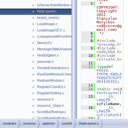
    5
 * 
IsServerSideWindow.c
►
COPYRIGHT:   
Copyright 
KbdLayout.c
►
2022 
keybd_event.c
►
Stanislav 
Motylkov 
LoadImage.c
►
<x86corez@g
mail.com>
LoadImageGCC.c
►
    6
 */
LookupIconIdFromDirectoryEx.c
►
    7
    8
#include 
MenuUI.c
►
"
precomp.h
"
    9
#include 
MessageStateAnalyzer.c
►
<
ndk/kbd.h
>
NextDlgItem.c
   10
#include 
►
<
strsafe.h
>
precomp.h
►
   11
   12
typedef
PrivateExtractIcons.c
►
PVOID
(*
PFN_KBDLA
RealGetWindowClass.c
►
YERDESCRIPT
RedrawWindow.c
►
OR
)(
VOID
);
   13
RegisterClassEx.c
►
   14
static
void
testLayout
(
RegisterHotKey.c
►
   15
_In_
resource.h
►
LPWSTR
szFileName,
resource_1bpp.h
►
   16
_In_
LPWSTR
ScrollBarRedraw.c
►
szFilePath
)
ScrollBarWndExtra.c
►
   17
{
   18
HMODULE
modules
rostests
apitests
user32
KbdLayout.c
ScrollDC.c
►
hModule
;