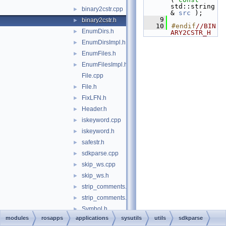
std::string
binary2cstr.cpp
►
& 
src
 );
    9
binary2cstr.h
►
   10
#endif
//BIN
EnumDirs.h
►
ARY2CSTR_H
EnumDirsImpl.h
►
EnumFiles.h
►
EnumFilesImpl.h
►
File.cpp
File.h
►
FixLFN.h
►
Header.h
►
iskeyword.cpp
►
iskeyword.h
►
safestr.h
►
sdkparse.cpp
►
skip_ws.cpp
►
skip_ws.h
►
strip_comments.cpp
►
strip_comments.h
►
Symbol.h
►
modules
rosapps
applications
sysutils
utils
sdkparse
test.h
►