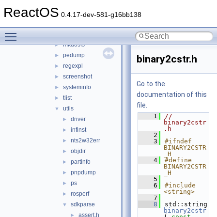
gettype
►
ReactOS
kill
►
0.4.17-dev-581-g16bb138
logevent
►
Toggle main menu visibility
lsdd
►
mkdosfs
►
pedump
►
binary2cstr.h
regexpl
►
screenshot
►
Go to the
systeminfo
►
documentation of this
tlist
►
file.
utils
▼
    1
// 
driver
►
binary2cstr
.h
infinst
►
    2
nts2w32err
►
    3
#ifndef 
BINARY2CSTR
objdir
►
_H
    4
#define 
partinfo
►
BINARY2CSTR
pnpdump
_H
►
    5
ps
►
    6
#include 
<string>
rosperf
►
    7
    8
std::string 
sdkparse
▼
binary2cstr
assert.h
►
( 
const