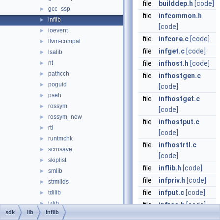
file
builddep.h
[code]
gcc_ssp
►
file
infcommon.h
inflib
►
[code]
ioevent
►
file
infcore.c
[code]
llvm-compat
►
file
infget.c
[code]
lsalib
►
nt
file
infhost.h
[code]
►
pathcch
►
file
infhostgen.c
poguid
►
[code]
pseh
►
file
infhostget.c
rossym
►
[code]
rossym_new
►
file
infhostput.c
rtl
►
[code]
runtmchk
►
file
infhostrtl.c
scrnsave
►
[code]
skiplist
►
file
inflib.h
[code]
smlib
►
file
infpriv.h
[code]
strmiids
►
file
infput.c
[code]
tdilib
►
tzlib
►
file
infros.h
[code]
sdk
lib
inflib
ucrt
►
file
infrosgen.c