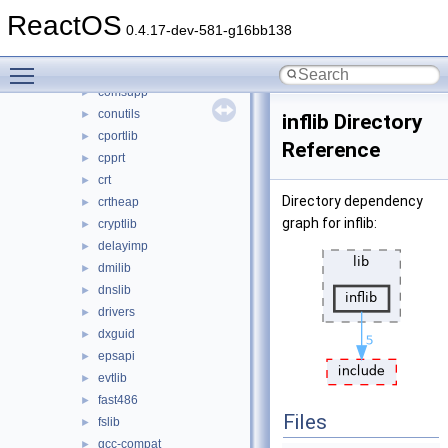
ansi_sync_hacks
►
ReactOS
apisets
►
0.4.17-dev-581-g16bb138
atl
►
Toggle main menu visibility
cmlib
►
comsupp
►
conutils
►
inflib Directory
cportlib
►
Reference
cpprt
►
crt
►
Directory dependency
crtheap
►
graph for inflib:
cryptlib
►
delayimp
►
dmilib
►
dnslib
►
drivers
►
dxguid
►
epsapi
►
evtlib
►
fast486
►
Files
fslib
►
gcc-compat
►