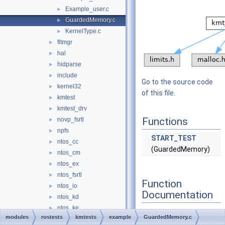
Example_user.c
►
GuardedMemory.c
►
KernelType.c
►
fltmgr
►
hal
►
hidparse
►
include
►
Go to the source code
kernel32
►
of this file.
kmtest
►
kmtest_drv
►
Functions
novp_fsrtl
►
npfs
►
START_TEST
ntos_cc
►
(GuardedMemory)
ntos_cm
►
ntos_ex
►
ntos_fsrtl
►
Function
ntos_io
►
Documentation
ntos_kd
►
ntos_ke
►
modules
rostests
kmtests
example
GuardedMemory.c
ntos_mm
►