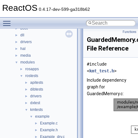
Classes
►
ReactOS
Files
▼
0.4.17-dev-599-ga318b62
File List
▼
Toggle main menu visibility
base
►
boot
►
Functions
dll
►
GuardedMemory.
drivers
►
File Reference
hal
►
media
►
modules
▼
#include
rosapps
►
<
kmt_test.h
>
rostests
▼
Include dependency
apitests
►
graph for
dibtests
►
GuardedMemory.c:
drivers
►
dxtest
►
kmtests
▼
example
▼
Example.c
►
Example.h
►
Example_drv.c
►