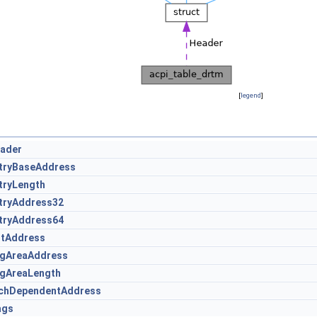
[
legend
]
ader
tryBaseAddress
tryLength
tryAddress32
tryAddress64
itAddress
gAreaAddress
gAreaLength
chDependentAddress
ags