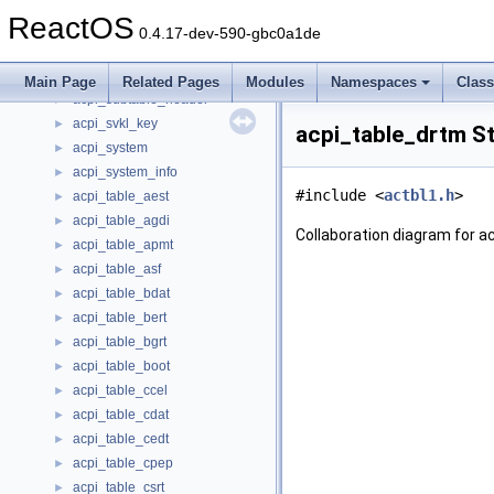
acpi_srat_gicc_affinity
►
ReactOS
acpi_srat_mem_affinity
►
0.4.17-dev-590-gbc0a1de
acpi_srat_x2apic_cpu_affinity
►
acpi_statistics
►
Main Page
Related Pages
Modules
Namespaces
Clas
acpi_subtable_header
►
acpi_svkl_key
►
acpi_table_drtm S
acpi_system
►
acpi_system_info
►
#include <
actbl1.h
>
acpi_table_aest
►
acpi_table_agdi
►
Collaboration diagram for a
acpi_table_apmt
►
acpi_table_asf
►
acpi_table_bdat
►
acpi_table_bert
►
acpi_table_bgrt
►
acpi_table_boot
►
acpi_table_ccel
►
acpi_table_cdat
►
acpi_table_cedt
►
acpi_table_cpep
►
acpi_table_csrt
►