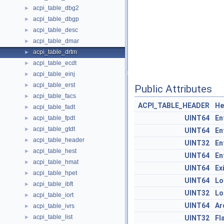
acpi_table_dbg2
►
acpi_table_dbgp
►
acpi_table_desc
►
acpi_table_dmar
►
acpi_table_drtm
►
acpi_table_ecdt
►
acpi_table_einj
►
acpi_table_erst
►
Public Attributes
acpi_table_facs
►
ACPI_TABLE_HEADER
He
acpi_table_fadt
►
UINT64
En
acpi_table_fpdt
►
acpi_table_gtdt
►
UINT64
En
acpi_table_header
►
UINT32
En
acpi_table_hest
►
UINT64
En
acpi_table_hmat
►
UINT64
Ex
acpi_table_hpet
►
UINT64
Lo
acpi_table_ibft
►
UINT32
Lo
acpi_table_iort
►
UINT64
Ar
acpi_table_ivrs
►
acpi_table_list
►
UINT32
Fl