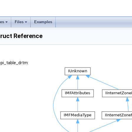
ses
Files
Examples
truct Reference
cpi_table_drtm: