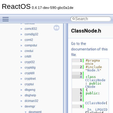
cabinet
►
ReactOS
cards
►
0.4.17-dev-590-gbc0a1de
clusapi
►
Toggle main menu visibility
combase
►
comcat
►
comctl32
►
ClassNode.h
comdlg32
►
coml2
►
Go to the
compstui
►
documentation of this
credui
►
file.
crtdll
►
    1
#pragma 
crypt32
►
once
    2
#include 
cryptdlg
►
"
Node.h
"
cryptdll
►
    3
    4
class 
cryptnet
►
CClassNode
: 
public
cryptui
►
CNode
dbgeng
    5
{
►
    6
public
:
dbghelp
►
    7
    8
dciman32
►
CClassNode
(
    9
devmgr
▼
_In_
LPGUID
devmgmt
▼
ClassGuid,