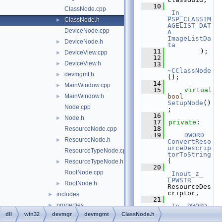
   10
ClassNode.cpp
_In_
PSP_CLASSIM
ClassNode.h
►
AGELIST_DAT
DeviceNode.cpp
A
ImageListDa
DeviceNode.h
►
ta
   11
        );
DeviceView.cpp
►
   12
DeviceView.h
►
   13
~CClassNode
devmgmt.h
►
();
   14
MainWindow.cpp
►
   15
virtual
MainWindow.h
bool
►
SetupNode
()
Node.cpp
;
   16
Node.h
►
   17
private
:
   18
ResourceNode.cpp
   19
DWORD
ResourceNode.h
►
ConvertReso
urceDescrip
ResourceTypeNode.cpp
torToString
(
ResourceTypeNode.h
►
   20
RootNode.cpp
_Inout_z_
LPWSTR
RootNode.h
►
ResourceDes
criptor,
includes
►
   21
properties
►
_In_
DWORD
ResourceDes
dll
win32
devmgr
devmgmt
ClassNode.h
api.cpp
►
criptorSize