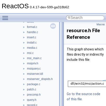
dialog.c
►
ReactOS
distinct.c
►
0.4.17-dev-599-ga318b62
drop.c
►
Toggle main menu visibility
files.c
►
font.c
►
Macros
format.c
►
resource.h File
handle.c
►
Reference
insert.c
►
install.c
►
media.c
►
This graph shows which
msi.c
►
files directly or indirectly
msi_main.c
►
include this file:
msipriv.h
►
msiquery.c
►
msiserver.idl
►
msiserver_dispids.h
►
package.c
►
patch.c
►
Go to the source code
precomp.h
►
of this file.
query.h
►
record.c
►