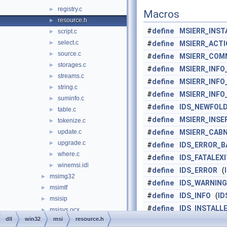
registry.c
►
Macros
resource.h
►
#
define
MSIERR_INST
script.c
►
select.c
►
#
define
MSIERR_ACT
source.c
►
#
define
MSIERR_COM
storages.c
►
#
define
MSIERR_INFO
streams.c
►
#
define
MSIERR_INFO
string.c
►
#
define
MSIERR_INFO
suminfo.c
►
#
define
IDS_NEWFOL
table.c
►
#
define
MSIERR_INSE
tokenize.c
►
update.c
#
define
MSIERR_CAB
►
upgrade.c
►
#
define
IDS_ERROR_B
where.c
►
#
define
IDS_FATALEX
winemsi.idl
►
#
define
IDS_ERROR
(
msimg32
►
#
define
IDS_WARNING
msimtf
►
#
define
IDS_INFO
(
ID
msisip
►
#
define
IDS_INSTALL
msisys.ocx
►
MSIERR_INST
dll
win32
msi
resource.h
msnet32
►